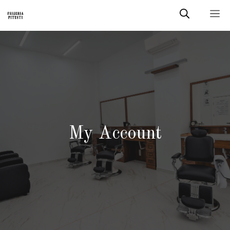
Sari
M
la
conținut
My Account